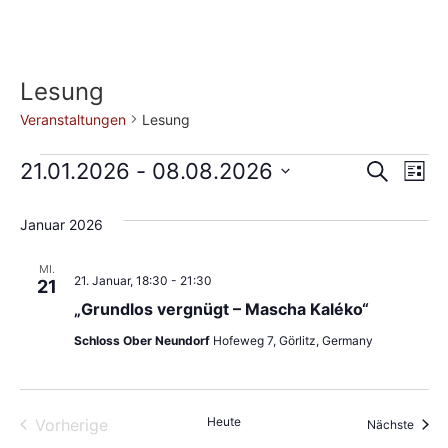
Lesung
Veranstaltungen
Lesung
Veran
Ve
21.01.2026
 - 
08.08.2026
Suche
Liste
Datum
An
Such
wählen.
Januar 2026
Na
und
MI.
Ansic
21. Januar, 18:30
-
21:30
21
„Grundlos vergnügt – Mascha Kaléko“
Navig
Schloss Ober Neundorf
Hofeweg 7, Görlitz, Germany
Veranstaltungen
Heute
Vorherige
Veran
Nächste