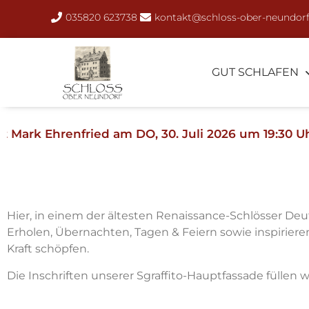
035820 623738
kontakt@schloss-ober-neundorf
GUT SCHLAFEN
ried am DO, 30. Juli 2026 um 19:30 Uhr +++ Muss l
Hier, in einem der ältesten Renaissance-Schlösser De
Erholen, Übernachten, Tagen & Feiern sowie inspirier
Kraft schöpfen.
Die Inschriften unserer Sgraffito-Hauptfassade füllen w