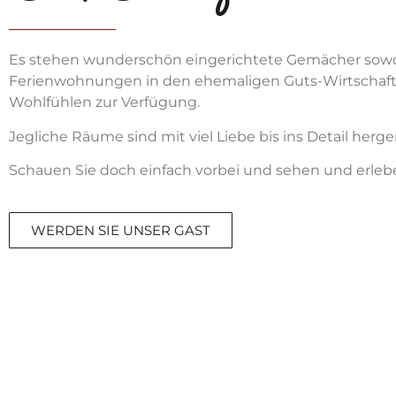
Es stehen wundersch
ö
n eingerichtete Gem
ä
cher sowo
Ferienwohnungen in den ehemaligen Guts-Wirtschaf
Wohlf
ü
hlen zur Verf
ü
gung.
Jegliche R
ä
ume sind mit viel Liebe bis ins Detail herg
Schauen Sie doch einfach vorbei und sehen und erlebe
WERDEN SIE UNSER GAST