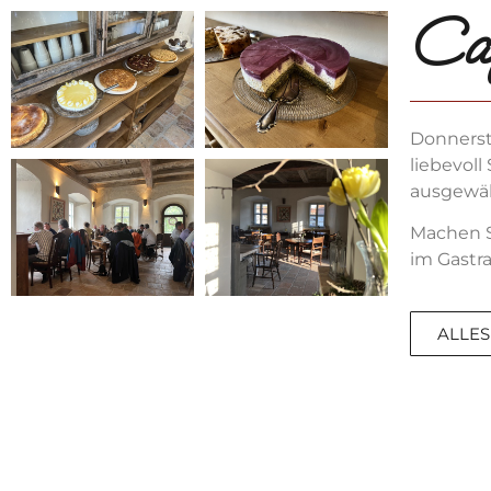
Ca
Donnersta
liebevol
ausgewäh
Machen S
im Gastra
ALLES