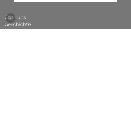
Über uns
Geschichte
Kontakt und Anfahrt
Umgebung
Übernachten im Schloss
Räumlichkeiten mieten
Café
,
Restaurant
,
Catering
Veranstaltungen
Stellenangebote
Solidarische Landwirtschaft
Naturheilpraxis
Fördern