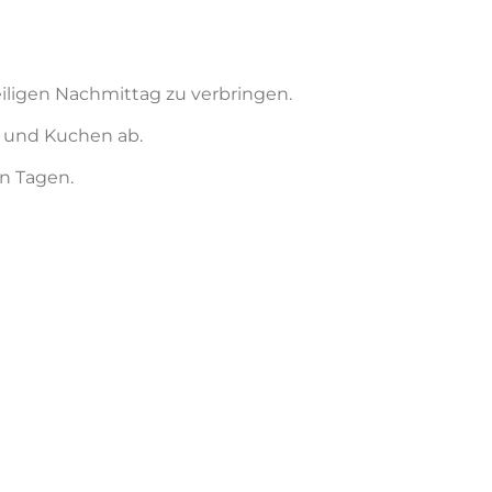
iligen Nachmittag zu verbringen.
e und Kuchen ab.
n Tagen.
 Die Beiträge dienen als neutrale
oss Ober Neundorf. Jeder Referent