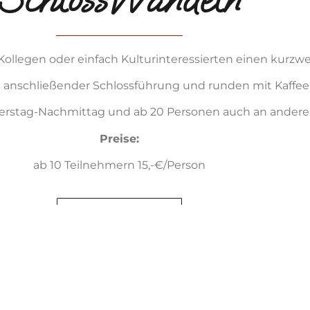
llegen oder einfach Kulturinteressierten einen kurzwe
 anschließender Schlossführung und runden mit Kaffe
erstag-Nachmittag und ab 20 Personen auch an andere
Preise:
ab 10 Teilnehmern 15,-€/Person
HIER ANFRAGEN
utral und macht somit keine Bewertungen der Referenten.
ormation und widerspiegeln nicht die Meinung vom Schl