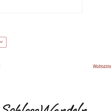
“
Wohnzimm
SchlossWandeln