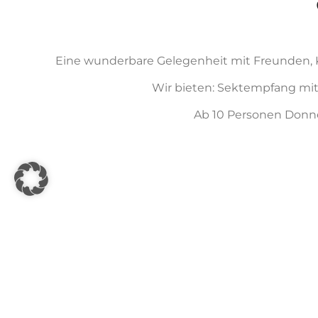
Eine wunderbare Gelegenheit mit Freunden, Ko
Wir bieten: Sektempfang mit
Ab 10 Personen Donn
Hinweis zur Neutralität Schloss Ober Neundorf
Schloss Ober Neundorf ist politisch sowie religiös ne
Informationsquelle lediglich der weiterführenden Inf